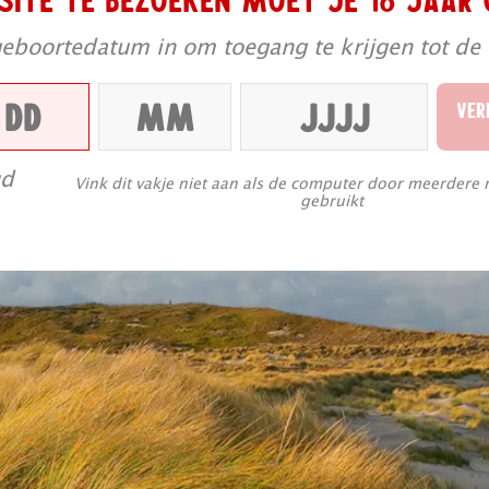
geboortedatum in om toegang te krijgen tot de
VER
ud
Vink dit vakje niet aan als de computer door meerdere
gebruikt