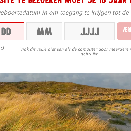
geboortedatum in om toegang te krijgen tot de
VER
ud
Vink dit vakje niet aan als de computer door meerdere
gebruikt